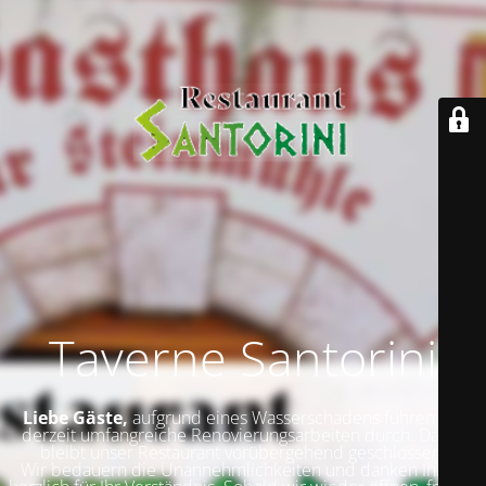
Taverne Santorini
Liebe Gäste,
aufgrund eines Wasserschadens führen wir
derzeit umfangreiche Renovierungsarbeiten durch. Daher
bleibt unser Restaurant vorübergehend geschlossen.
Wir bedauern die Unannehmlichkeiten und danken Ihnen