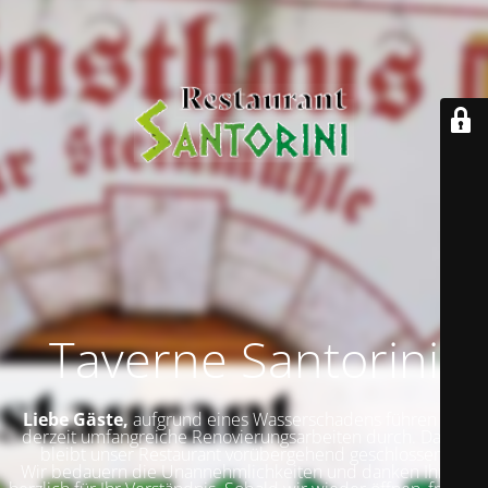
Taverne Santorini
Liebe Gäste,
aufgrund eines Wasserschadens führen wir
derzeit umfangreiche Renovierungsarbeiten durch. Daher
bleibt unser Restaurant vorübergehend geschlossen.
Wir bedauern die Unannehmlichkeiten und danken Ihnen