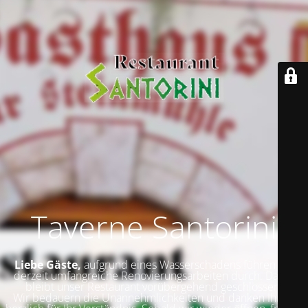
Taverne Santorini
Liebe Gäste,
aufgrund eines Wasserschadens führen wir
derzeit umfangreiche Renovierungsarbeiten durch. Daher
bleibt unser Restaurant vorübergehend geschlossen.
Wir bedauern die Unannehmlichkeiten und danken Ihnen