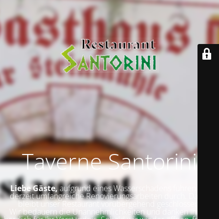
Taverne Santorini
Liebe Gäste,
aufgrund eines Wasserschadens führen wir
derzeit umfangreiche Renovierungsarbeiten durch. Daher
bleibt unser Restaurant vorübergehend geschlossen.
Wir bedauern die Unannehmlichkeiten und danken Ihnen