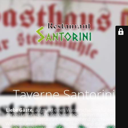
Taverne Santorini
Liebe Gäste,
aufgrund eines Wasserschadens führen wir
derzeit umfangreiche Renovierungsarbeiten durch. Daher
bleibt unser Restaurant vorübergehend geschlossen.
Wir bedauern die Unannehmlichkeiten und danken Ihnen