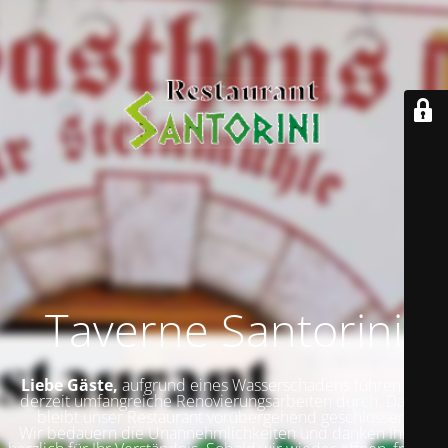
Taverne Santorini
Liebe Gäste,
aufgrund eines Wasserschadens führen wir
derzeit umfangreiche Renovierungsarbeiten durch. Daher
bleibt unser Restaurant vorübergehend geschlossen.
Wir bedauern die Unannehmlichkeiten und danken Ihnen