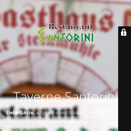
Taverne Santorini
Liebe Gäste,
aufgrund eines Wasserschadens führen wir
derzeit umfangreiche Renovierungsarbeiten durch. Daher
bleibt unser Restaurant vorübergehend geschlossen.
Wir bedauern die Unannehmlichkeiten und danken Ihnen