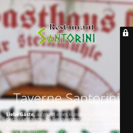
Taverne Santorini
Liebe Gäste,
aufgrund eines Wasserschadens führen wir
derzeit umfangreiche Renovierungsarbeiten durch. Daher
bleibt unser Restaurant vorübergehend geschlossen.
Wir bedauern die Unannehmlichkeiten und danken Ihnen