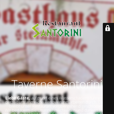
Taverne Santorini
Liebe Gäste,
aufgrund eines Wasserschadens führen wir
derzeit umfangreiche Renovierungsarbeiten durch. Daher
bleibt unser Restaurant vorübergehend geschlossen.
Wir bedauern die Unannehmlichkeiten und danken Ihnen