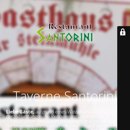
Taverne Santorini
Liebe Gäste,
aufgrund eines Wasserschadens führen wir
derzeit umfangreiche Renovierungsarbeiten durch. Daher
bleibt unser Restaurant vorübergehend geschlossen.
Wir bedauern die Unannehmlichkeiten und danken Ihnen