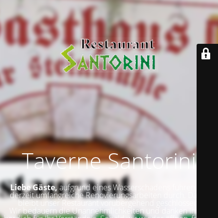
Taverne Santorini
Liebe Gäste,
aufgrund eines Wasserschadens führen wir
derzeit umfangreiche Renovierungsarbeiten durch. Daher
bleibt unser Restaurant vorübergehend geschlossen.
Wir bedauern die Unannehmlichkeiten und danken Ihnen