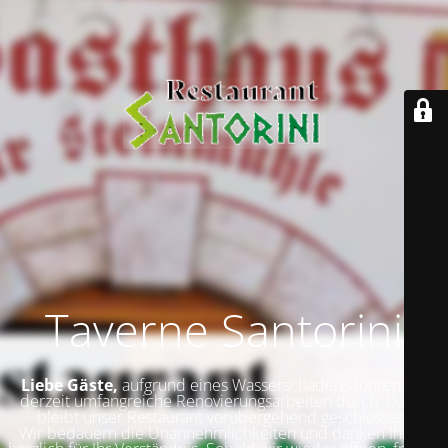
Taverne Santorini
Liebe Gäste,
aufgrund eines Wasserschadens führen wir
derzeit umfangreiche Renovierungsarbeiten durch. Daher
bleibt unser Restaurant vorübergehend geschlossen.
Wir bedauern die Unannehmlichkeiten und danken Ihnen