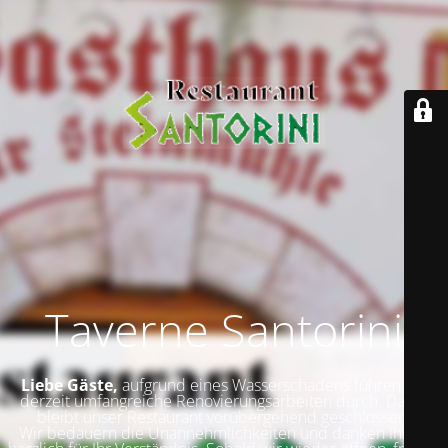
Taverne Santorini
Liebe Gäste,
aufgrund eines Wasserschadens führen wir
derzeit umfangreiche Renovierungsarbeiten durch. Daher
bleibt unser Restaurant vorübergehend geschlossen.
Wir bedauern die Unannehmlichkeiten und danken Ihnen