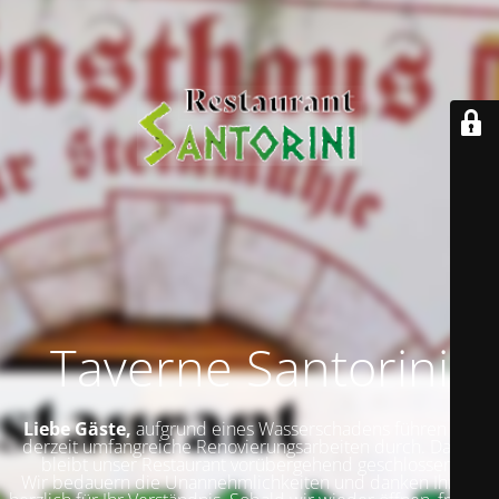
Taverne Santorini
Liebe Gäste,
aufgrund eines Wasserschadens führen wir
derzeit umfangreiche Renovierungsarbeiten durch. Daher
bleibt unser Restaurant vorübergehend geschlossen.
Wir bedauern die Unannehmlichkeiten und danken Ihnen