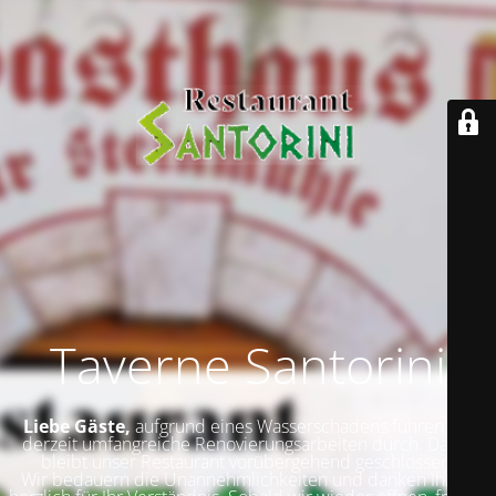
Taverne Santorini
Liebe Gäste,
aufgrund eines Wasserschadens führen wir
derzeit umfangreiche Renovierungsarbeiten durch. Daher
bleibt unser Restaurant vorübergehend geschlossen.
Wir bedauern die Unannehmlichkeiten und danken Ihnen