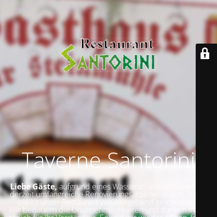
Taverne Santorini
Liebe Gäste,
aufgrund eines Wasserschadens führen wir
derzeit umfangreiche Renovierungsarbeiten durch. Daher
bleibt unser Restaurant vorübergehend geschlossen.
Wir bedauern die Unannehmlichkeiten und danken Ihnen