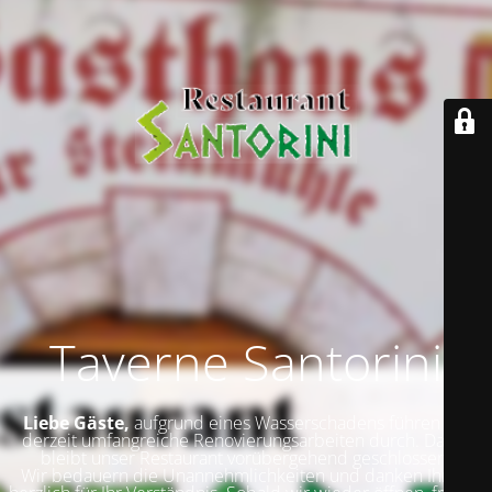
Taverne Santorini
Liebe Gäste,
aufgrund eines Wasserschadens führen wir
derzeit umfangreiche Renovierungsarbeiten durch. Daher
bleibt unser Restaurant vorübergehend geschlossen.
Wir bedauern die Unannehmlichkeiten und danken Ihnen