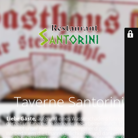
Taverne Santorini
Liebe Gäste,
aufgrund eines Wasserschadens führen wir
derzeit umfangreiche Renovierungsarbeiten durch. Daher
bleibt unser Restaurant vorübergehend geschlossen.
Wir bedauern die Unannehmlichkeiten und danken Ihnen